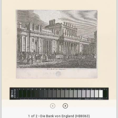
a
d
o
r
v
i
e
w
e
r
1 of 2
• Die Bank von England (HB8063)