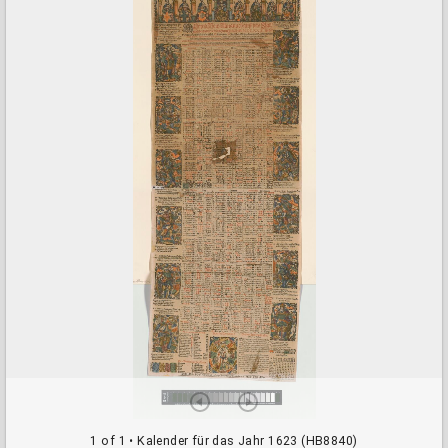
a
d
o
r
v
i
e
w
e
r
1 of 1
• Kalender für das Jahr 1623 (HB8840)