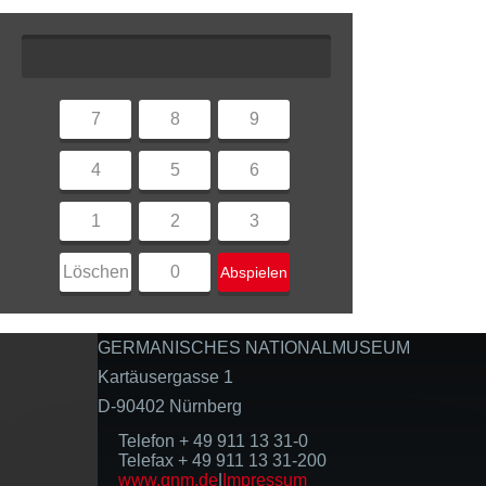
7
8
9
4
5
6
1
2
3
Löschen
0
Abspielen
GERMANISCHES NATIONALMUSEUM
Kartäusergasse 1
D-90402 Nürnberg
Telefon + 49 911 13 31-0
Telefax + 49 911 13 31-200
www.gnm.de
|
Impressum