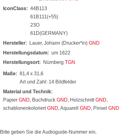
IconClass
44B113
61B111(+55)
23O
61D(GERMANY)
Hersteller
Lauer, Johann (Drucker*in)
GND
Herstellungsdatum
um 1622
Herstellungsort
Nürnberg
TGN
Maße
81,4 x 31,6
Art und Zahl: 14 Bildfelder
Material und Technik
Papier
GND
, Buchdruck
GND
, Holzschnitt
GND
,
schablonenkoloriert
GND
, Aquarell
GND
, Pinsel
GND
Bitte geben Sie die Audioguide-Nummer ein.