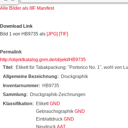
Alle Bilder als IIIF Manifest
Download Link
Bild 1 von HB9735 als
[JPG]
[TIF]
Permalink
http://objektkatalog.gnm.de/objekt/HB9735
Titel
Etikett für Tabakpackung: "Portorico No. 1", wohl von 
Allgemeine Bezeichnung
Druckgraphik
Inventarnummer
HB9735
Sammlung
Druckgraphik-Zeichnungen
Klassifikation
Etikett
GND
Gebrauchsgraphik
GND
Einblattdruck
GND
Neudruck
AAT