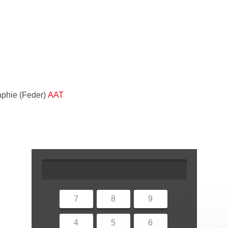
raphie (Feder)
AAT
7
8
9
4
5
6