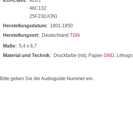
IconClass
92D1
46C132
25F23(LION)
Herstellungsdatum
1801-1850
Herstellungsort
Deutschland
TGN
Maße
5,4 x 6,7
Material und Technik
Druckfarbe (rot), Papier
GND
, Lithog
Bitte geben Sie die Audioguide-Nummer ein.