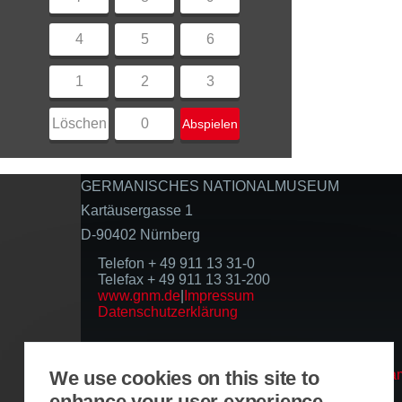
4
5
6
1
2
3
Löschen
0
Abspielen
GERMANISCHES NATIONALMUSEUM
Kartäusergasse 1
D-90402 Nürnberg
Telefon + 49 911 13 31-0
Telefax + 49 911 13 31-200
www.gnm.de
|
Impressum
Datenschutzerklärung
Folgen Sie uns
We use cookies on this site to
enhance your user experience