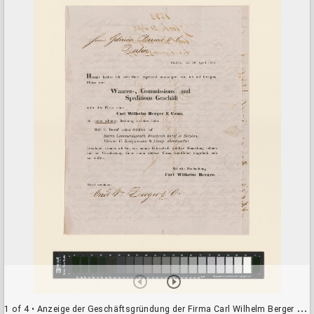
a
d
o
r
v
i
e
w
e
r
1 of 4
• Anzeige der Geschäftsgründung der Firma Carl Wilhelm Berger & Co. in Glatz vom 20. April 1843 (HB9911)