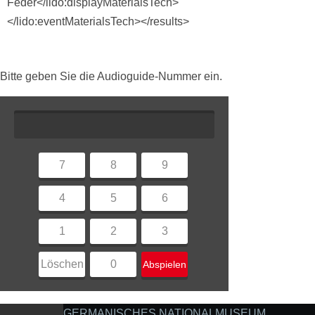
Feder</lido:displayMaterialsTech>
</lido:eventMaterialsTech></results>
Bitte geben Sie die Audioguide-Nummer ein.
7
8
9
4
5
6
1
2
3
Löschen
0
Abspielen
GERMANISCHES NATIONALMUSEUM