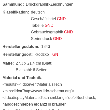
Sammlung
Druckgraphik-Zeichnungen
Klassifikation
deutsch
Geschäftsbrief
GND
Tabelle
GND
Gebrauchsgraphik
GND
Seriendruck
GND
Herstellungsdatum
1843
Herstellungsort
Kłodzko
TGN
Maße
27,3 x 21,4 cm (Blatt)
Blattzahl: 6 Seiten
Material und Technik
<results><lido:eventMaterialsTech
xmlns:lido="http://www.lido-schema.org">
<lido:displayMaterialsTech xml:lang="de">Buchdruck,
handgeschrieben ergänzt in brauner