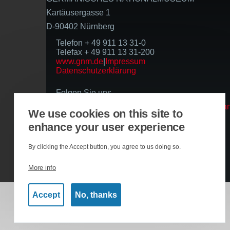
Kartäusergasse 1
D-90402 Nürnberg
Telefon + 49 911 13 31-0
Telefax + 49 911 13 31-200
www.gnm.de
|
Impressum
Datenschutzerklärung
Folgen Sie uns
We use cookies on this site to
enhance your user experience
Basierend auf der Infrastruktur
By clicking the Accept button, you agree to us doing so.
More info
Accept
No, thanks