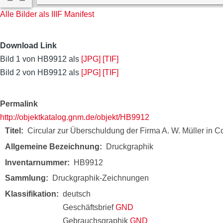
Alle Bilder als IIIF Manifest
Download Link
Bild 1 von HB9912 als
[JPG]
[TIF]
Bild 2 von HB9912 als
[JPG]
[TIF]
Permalink
http://objektkatalog.gnm.de/objekt/HB9912
Titel
Circular zur Überschuldung der Firma A. W. Müller in C
Allgemeine Bezeichnung
Druckgraphik
Inventarnummer
HB9912
Sammlung
Druckgraphik-Zeichnungen
Klassifikation
deutsch
Geschäftsbrief
GND
Gebrauchsgraphik
GND