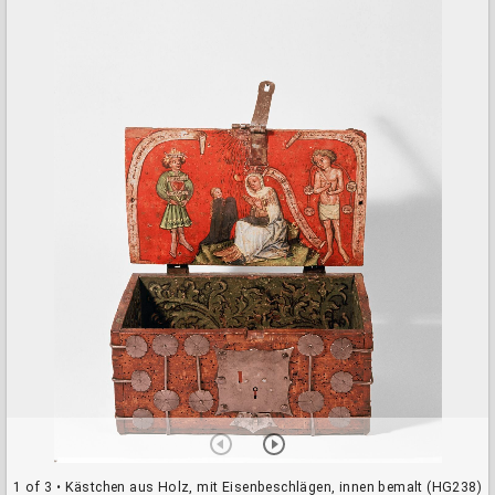
a
d
o
r
v
i
e
w
e
r
1 of 3
• Kästchen aus Holz, mit Eisenbeschlägen, innen bemalt (HG238)