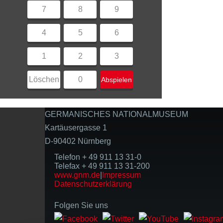
7
8
9
4
5
6
1
2
3
Löschen
0
Abspielen
GERMANISCHES NATIONALMUSEUM
Kartäusergasse 1
D-90402 Nürnberg
Telefon + 49 911 13 31-0
Telefax + 49 911 13 31-200
www.gnm.de
|
Impressum
Datenschutzerklärung
Folgen Sie uns