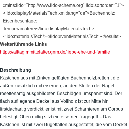
xmlns:lido="http://www.lido-schema.org" lido:sortorder="1">
<lido:displayMaterialsTech xml:lang="de">Buchenholz;
Eisenbeschläge;
Temperamalerei</lido:displayMaterialsTech>
<lido:materialsTech/></lido:eventMaterialsTech></results>
Weiterführende Links
https://alltagimmittelalter.gnm.de/liebe-ehe-und-familie
Beschreibung
Kästchen aus mit Zinken gefügten Buchenholzbrettern, die
außen zusätzlich mit eisernen, an den Stellen der Nägel
rosettenartig ausgebildeten Beschlägen umspannt sind. Der
flach aufliegende Deckel aus Vollholz ist zur Mitte hin
firstdachartig verdickt, er ist mit zwei Scharnieren am Corpus
befestigt. Oben mittig sitzt ein eiserner Tragegriff. - Das
Kästchen ist mit zwei Bügelfallen ausgestattet, die vom Deckel