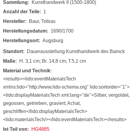
Sammlung
Kunsthandwerk II (1500-1800)
Anzahl der Teile
1
Hersteller
Baur, Tobias
Herstellungsdatum
1690/1700
Herstellungsort
Augsburg
Standort
Dauerausstellung Kunsthandwerk des Barock
Maße
H. 3,1 cm; Br. 14,8 cm; T.5,1 cm
Material und Technik
<results><lido:eventMaterialsTech
xmlns:lido="http://www.lido-schema.org" lido:sortorder="1">
<lido:displayMaterialsTech xml:lang="de">Silber, vergoldet,
gegossen, getrieben, graviert; Achat,
geschliffen</lido:displayMaterialsTech>
<lido:materialsTech/></lido:eventMaterialsTech></results>
Ist Teil von
HG4885