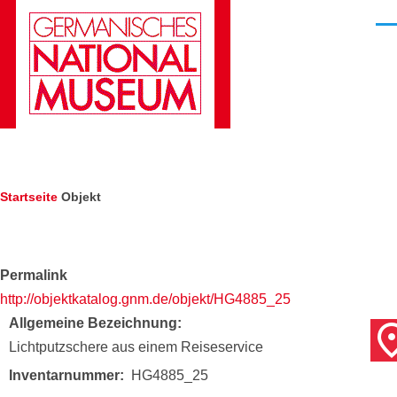
Direkt zum Inhalt
Men
Pfadnavigation
Startseite
Objekt
Permalink
http://objektkatalog.gnm.de/objekt/HG4885_25
Allgemeine Bezeichnung
Lichtputzschere aus einem Reiseservice
Inventarnummer
HG4885_25