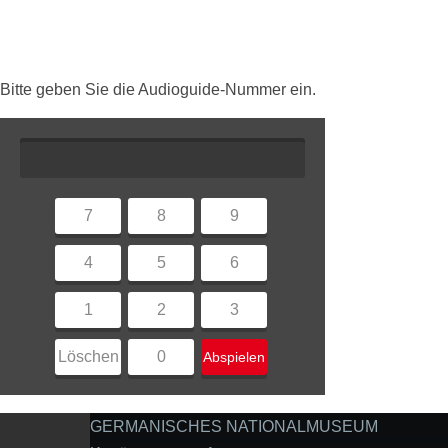
Bitte geben Sie die Audioguide-Nummer ein.
7
8
9
4
5
6
1
2
3
Löschen
0
Abspielen
GERMANISCHES NATIONALMUSEUM