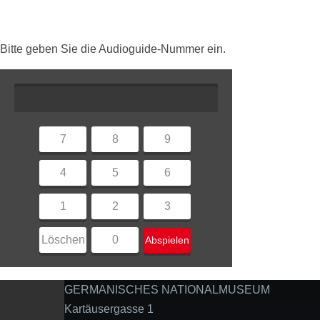
Bitte geben Sie die Audioguide-Nummer ein.
7
8
9
4
5
6
1
2
3
Löschen
0
Abspielen
GERMANISCHES NATIONALMUSEUM
Kartäusergasse 1