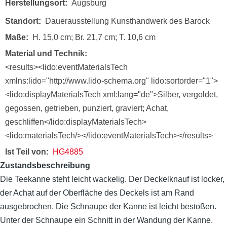
Herstellungsort
Augsburg
Standort
Dauerausstellung Kunsthandwerk des Barock
Maße
H. 15,0 cm; Br. 21,7 cm; T. 10,6 cm
Material und Technik
<results><lido:eventMaterialsTech
xmlns:lido="http://www.lido-schema.org" lido:sortorder="1">
<lido:displayMaterialsTech xml:lang="de">Silber, vergoldet,
gegossen, getrieben, punziert, graviert; Achat,
geschliffen</lido:displayMaterialsTech>
<lido:materialsTech/></lido:eventMaterialsTech></results>
Ist Teil von
HG4885
Zustandsbeschreibung
Die Teekanne steht leicht wackelig. Der Deckelknauf ist locker,
der Achat auf der Oberfläche des Deckels ist am Rand
ausgebrochen. Die Schnaupe der Kanne ist leicht bestoßen.
Unter der Schnaupe ein Schnitt in der Wandung der Kanne.