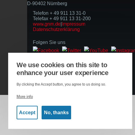
D-90402 Nürnberg
Telefon + 49 911 13 31-0
Telefax + 49 911 13 31-200
www.gnm.de
|
Impressum
Datenschutzerklärung
Folgen Sie uns
Basierend auf der Infrastruktur
We use cookies on this site to
enhance your user experience
By clicking the Accept button, you agree to us doing so.
More info
Accept
No, thanks