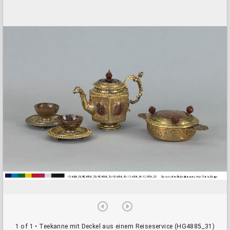
a
d
o
r
v
i
e
w
e
r
1 of 1
• Teekanne mit Deckel aus einem Reiseservice (HG4885_31)