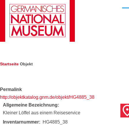
Direkt zum Inhalt
Men
Pfadnavigation
Startseite
Objekt
Permalink
http://objektkatalog.gnm.de/objekt/HG4885_38
Allgemeine Bezeichnung
Kleiner Löffel aus einem Reiseservice
Inventarnummer
HG4885_38