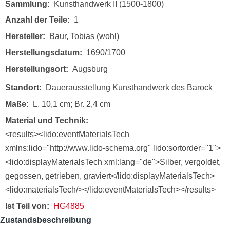
Sammlung
Kunsthandwerk II (1500-1800)
Anzahl der Teile
1
Hersteller
Baur, Tobias (wohl)
Herstellungsdatum
1690/1700
Herstellungsort
Augsburg
Standort
Dauerausstellung Kunsthandwerk des Barock
Maße
L. 10,1 cm; Br. 2,4 cm
Material und Technik
<results><lido:eventMaterialsTech
xmlns:lido="http://www.lido-schema.org" lido:sortorder="1">
<lido:displayMaterialsTech xml:lang="de">Silber, vergoldet,
gegossen, getrieben, graviert</lido:displayMaterialsTech>
<lido:materialsTech/></lido:eventMaterialsTech></results>
Ist Teil von
HG4885
Zustandsbeschreibung