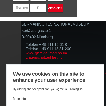
Löschen
0
Abspielen
GERMANISCHES NATIONALMUSEUM
Kartäusergasse 1
D-90402 Nürnberg
Telefon + 49 911 13 31-0
Telefax + 49 911 13 31-200
www.gnm.de
|
Impressum
Datenschutzerklärung
Folgen Sie uns
We use cookies on this site to
enhance your user experience
Basierend auf der Infrastruktur
By clicking the Accept button, you agree to us doing so.
More info