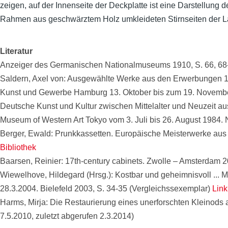
zeigen, auf der Innenseite der Deckplatte ist eine Darstellung
Rahmen aus geschwärztem Holz umkleideten Stirnseiten der Lad
Literatur
Anzeiger des Germanischen Nationalmuseums 1910, S. 66, 68-
Saldern, Axel von: Ausgewählte Werke aus den Erwerbungen 196
Kunst und Gewerbe Hamburg 13. Oktober bis zum 19. Novembe
Deutsche Kunst und Kultur zwischen Mittelalter und Neuzeit
Museum of Western Art Tokyo vom 3. Juli bis 26. August 1984.
Berger, Ewald: Prunkkassetten. Europäische Meisterwerke aus a
Bibliothek
Baarsen, Reinier: 17th-century cabinets. Zwolle – Amsterdam 2
Wiewelhove, Hildegard (Hrsg.): Kostbar und geheimnisvoll ...
28.3.2004. Bielefeld 2003, S. 34-35 (Vergleichssexemplar)
Link
Harms, Mirja: Die Restaurierung eines unerforschten Kleinods a
7.5.2010, zuletzt abgerufen 2.3.2014)