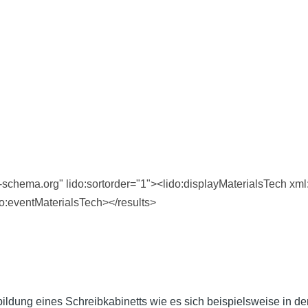
-schema.org" lido:sortorder="1"><lido:displayMaterialsTech xml:
do:eventMaterialsTech></results>
usbildung eines Schreibkabinetts wie es sich beispielsweise in