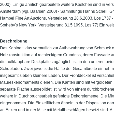
2000). Einige ähnlich gearbeitete weitere Kästchen sind in v
Amsterdam (vgl. Baarsen 2000) - Sammlungs Hanns Schell, Gra
Hampel Fine Art Auctions, Versteigerung 28.6.2003, Los 1737 -
Sotheby's New York, Versteigerung 31.5.1995, Los 77) Ein we
Beschreibung
Das Kabinett, das vermutlich zur Aufbewahrung von Schmuck od
Holzkonstruktion auf rechteckigem Grundriss, deren Fassade an
die aufklappbare Deckplatte zugänglich ist, in den unteren bei
Schubladen: Zwei jeweils die Hälfte der Gesamtbreite einnehm
insgesamt sieben kleinere Laden. Der Frontdeckel ist verschließ
Maureskenornaments dienen. Die Kanten sind mit vergoldeten Kup
separate Fläche ausgebildet ist, wird von einem durchbrochen
weitere in Durchbruchsarbeit gefertigte Dekorelemente. Die M
eingenommen. Die Einzelflächen ähneln in der Disposition da
an Ecken und in der Mitte mit Metallbeschlägen besetzt sind. A