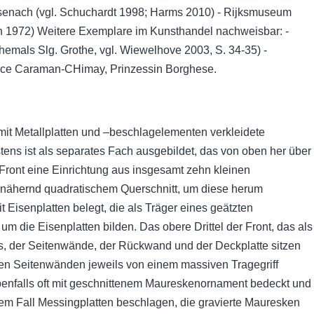
isenach (vgl. Schuchardt 1998; Harms 2010) - Rijksmuseum
n 1972) Weitere Exemplare im Kunsthandel nachweisbar: -
hemals Slg. Grothe, vgl. Wiewelhove 2003, S. 34-35) -
Alice Caraman-CHimay, Prinzessin Borghese.
mit Metallplatten und –beschlagelementen verkleidete
tens ist als separates Fach ausgebildet, das von oben her über
 Front eine Einrichtung aus insgesamt zehn kleinen
annähernd quadratischem Querschnitt, um diese herum
 Eisenplatten belegt, die als Träger eines geätzten
 die Eisenplatten bilden. Das obere Drittel der Front, das als
s, der Seitenwände, der Rückwand und der Deckplatte sitzen
den Seitenwänden jeweils von einem massiven Tragegriff
benfalls oft mit geschnittenem Maureskenornament bedeckt und
esem Fall Messingplatten beschlagen, die gravierte Mauresken