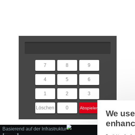
7
8
9
4
5
6
1
2
3
Löschen
0
Abspielen
We use 
enhanc
Basierend auf der Infrastruktur