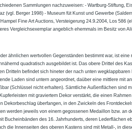
erschiedenen Sammlungen nachzuweisen: - Wartburg-Stiftung, E
z (vgl. Berger 1998) - Museum füt Kunst und Gewerbe (Salder
 Hampel Fine Art Auctions, Versteigerung 24.9.2004, Los 586 (e
iteres Vergleichsexemplar angeblich ehemmals im Besitz von 
er ähnlichen wertvollen Gegenständen bestimmt war, ist eine 
nähernd quadratisch ausgebildet ist. Das obere Drittel des Kas
den Dritteln befindet sich hineter der nach unten wegklappbaren
ende Laden sind untern angeordnet, daüber eine mittlere mit 
bar (Schlüssel nicht erhalten). Sämtliche Außenflächen sind mit
ferleisten mit graviertem Dekor verstärkt, die einen Rahmen um
en Dekorbeschlag überfangen, in den Zwickeln des Frontdeckel
itten werden jeweils von einem gegossenen Medaillon bzw. an 
mit Bucheinbänden des 16. Jahrhunderts, deren Lederflächen e
uch die Innenseiten des oberen Kastens sind mit Metall-, in di