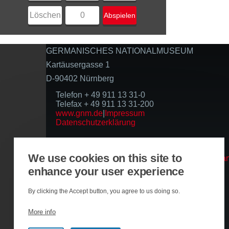
Löschen
0
Abspielen
GERMANISCHES NATIONALMUSEUM
Kartäusergasse 1
D-90402 Nürnberg
Telefon + 49 911 13 31-0
Telefax + 49 911 13 31-200
www.gnm.de
|
Impressum
Datenschutzerklärung
Folgen Sie uns
We use cookies on this site to
enhance your user experience
Basierend auf der Infrastruktur
By clicking the Accept button, you agree to us doing so.
More info