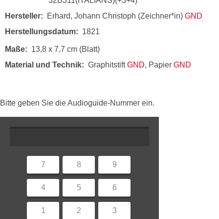
32B311(ITALIANS)(+3+4)
Hersteller
Erhard, Johann Christoph (Zeichner*in)
GND
Herstellungsdatum
1821
Maße
13,8 x 7,7 cm (Blatt)
Material und Technik
Graphitstift
GND
, Papier
GND
Bitte geben Sie die Audioguide-Nummer ein.
7
8
9
4
5
6
1
2
3