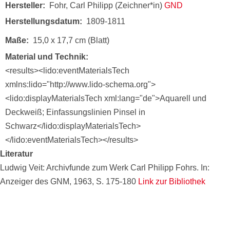
Hersteller
Fohr, Carl Philipp (Zeichner*in)
GND
Herstellungsdatum
1809-1811
Maße
15,0 x 17,7 cm (Blatt)
Material und Technik
<results><lido:eventMaterialsTech
xmlns:lido="http://www.lido-schema.org">
<lido:displayMaterialsTech xml:lang="de">Aquarell und
Deckweiß; Einfassungslinien Pinsel in
Schwarz</lido:displayMaterialsTech>
</lido:eventMaterialsTech></results>
Literatur
Ludwig Veit: Archivfunde zum Werk Carl Philipp Fohrs. In:
Anzeiger des GNM, 1963, S. 175-180
Link zur Bibliothek