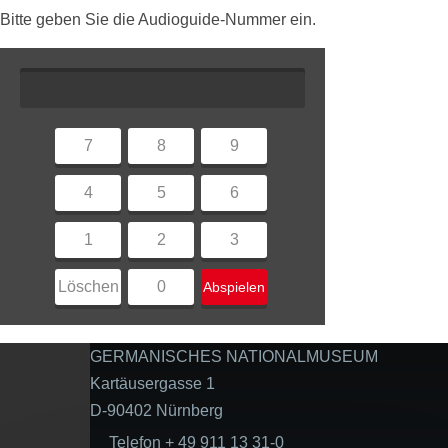
Bitte geben Sie die Audioguide-Nummer ein.
7
8
9
4
5
6
1
2
3
Löschen
0
Abspielen
GERMANISCHES NATIONALMUSEUM
Kartäusergasse 1
D-90402 Nürnberg
Telefon + 49 911 13 31-0