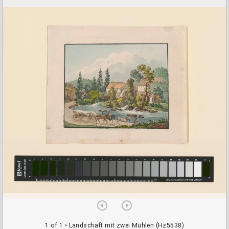
a
d
o
r
v
i
e
w
e
r
1 of 1
• Landschaft mit zwei Mühlen (Hz5538)