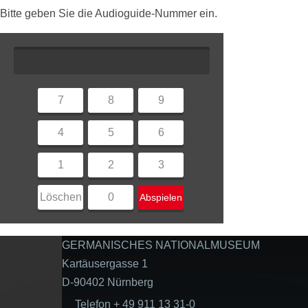
Bitte geben Sie die Audioguide-Nummer ein.
7
8
9
4
5
6
1
2
3
Löschen
0
Abspielen
GERMANISCHES NATIONALMUSEUM
Kartäusergasse 1
D-90402 Nürnberg
Telefon + 49 911 13 31-0