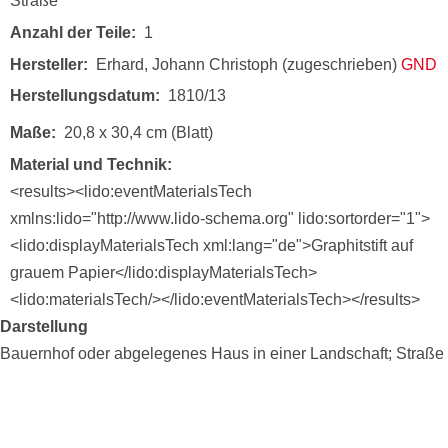
Straße
Anzahl der Teile
1
Hersteller
Erhard, Johann Christoph (zugeschrieben)
GND
Herstellungsdatum
1810/13
Maße
20,8 x 30,4 cm (Blatt)
Material und Technik
<results><lido:eventMaterialsTech
xmlns:lido="http://www.lido-schema.org" lido:sortorder="1">
<lido:displayMaterialsTech xml:lang="de">Graphitstift auf
grauem Papier</lido:displayMaterialsTech>
<lido:materialsTech/></lido:eventMaterialsTech></results>
Darstellung
Bauernhof oder abgelegenes Haus in einer Landschaft; Straße