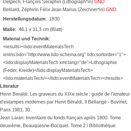
Delpech, François Séraphin (Lithograph*in)
GND
Belliard, Zéphirin Félix Jean Marius (Zeichner*in)
GND
Herstellungsdatum
1830
Maße
46,1 x 31,3 cm (Blatt)
Material und Technik
<results><lido:eventMaterialsTech
xmlns:lido="http://www.lido-schema.org" lido:sortorder="1">
<lido:displayMaterialsTech xml:lang="de">Lithographie
(Feder, Kreide)</lido:displayMaterialsTech>
<lido:materialsTech/></lido:eventMaterialsTech></results>
Literatur
Henri Beraldi: Les graveurs du XIXe siècle : guide de l'amateur
d'estampes modernes par Henri Béraldi, II Bellangé - Bovinet,
Paris 1981, 30
Jean Laran: Inventaire du fonds français après 1800. Tome
deuxième, Beauquesne-Bocquet. Tome 2 / Bibliothèque