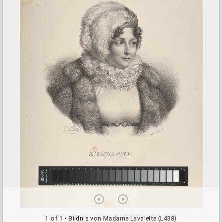
a
d
o
r
v
i
e
w
e
r
1 of 1
• Bildnis von Madame Lavalette (L438)