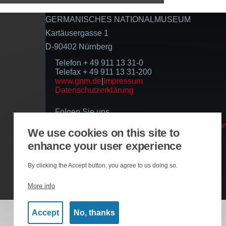
GERMANISCHES NATIONALMUSEUM
Kartäusergasse 1
D-90402 Nürnberg
Telefon + 49 911 13 31-0
Telefax + 49 911 13 31-200
www.gnm.de
|
Impressum
Datenschutzerklärung
Folgen Sie uns
We use cookies on this site to
enhance your user experience
Basierend auf der Infrastruktur
By clicking the Accept button, you agree to us doing so.
More info
Accept
No, thanks