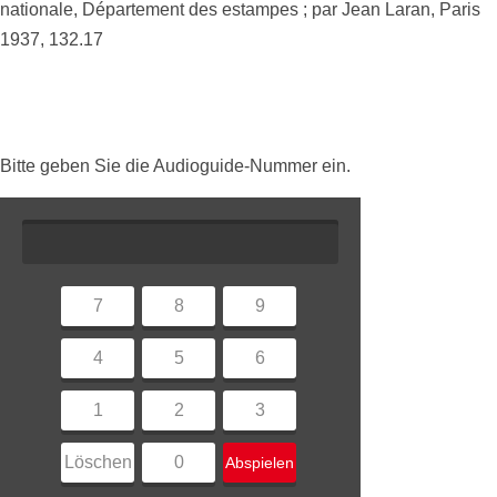
nationale, Département des estampes ; par Jean Laran, Paris
1937, 132.17
Bitte geben Sie die Audioguide-Nummer ein.
7
8
9
4
5
6
1
2
3
Löschen
0
Abspielen