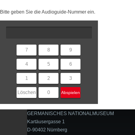
Bitte geben Sie die Audioguide-Nummer ein.
7
8
9
4
5
6
1
2
3
Löschen
0
Abspielen
GERMANISCHES NATIONALMUSEUM
Kartäusergasse 1
D-90402 Nürnberg