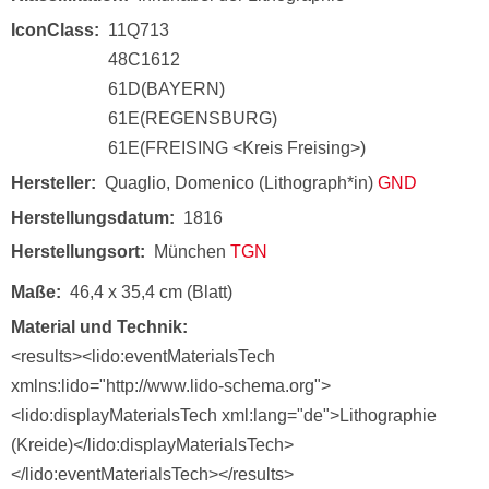
IconClass
11Q713
48C1612
61D(BAYERN)
61E(REGENSBURG)
61E(FREISING <Kreis Freising>)
Hersteller
Quaglio, Domenico (Lithograph*in)
GND
Herstellungsdatum
1816
Herstellungsort
München
TGN
Maße
46,4 x 35,4 cm (Blatt)
Material und Technik
<results><lido:eventMaterialsTech
xmlns:lido="http://www.lido-schema.org">
<lido:displayMaterialsTech xml:lang="de">Lithographie
(Kreide)</lido:displayMaterialsTech>
</lido:eventMaterialsTech></results>