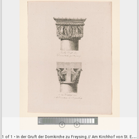
a
d
o
r
v
i
e
w
e
r
1 of 1
• In der Gruft der Domkirche zu Freysing // Am Kirchhof von St. Emmeram in Regensburg (Denkmahle der Baukunst des Mittelalters im Koenigreiche Baiern, 2) (L6863)