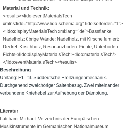
Material und Technik
<results><lido:eventMaterialsTech
xmlns:lido="http://www.lido-schema.org" lido:sortorder="1">
<lido:displayMaterialsTech xml:lang="de">Bassflanke:
Nadelholz; übrige Wände: Nadelholz, mit Kirsche furniert;
Deckel: Kirschholz; Resonanzboden: Fichte; Unterboden:
Fichte</lido:displayMaterialsTech><lido:materialsTech/>
</lido:eventMaterialsTech></results>
Beschreibung
Umfang: F1 - f3. Süddeutsche Prellzungenmechanik.
Durchgehend zweichöriger Saitenbezug. Zwei miteinander
verbundene Kniehebel zur Aufhebung der Dämpfung.
Literatur
Latcham, Michael: Verzeichnis der Europäischen
Musikinstrumente im Germanischen Nationalmuseum