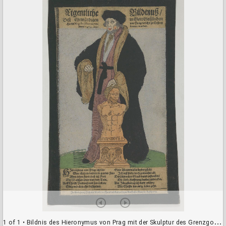
a
d
o
r
v
i
e
w
e
r
1 of 1
• Bildnis des Hieronymus von Prag mit der Skulptur des Grenzgottes Terminus (Mp6456_b)