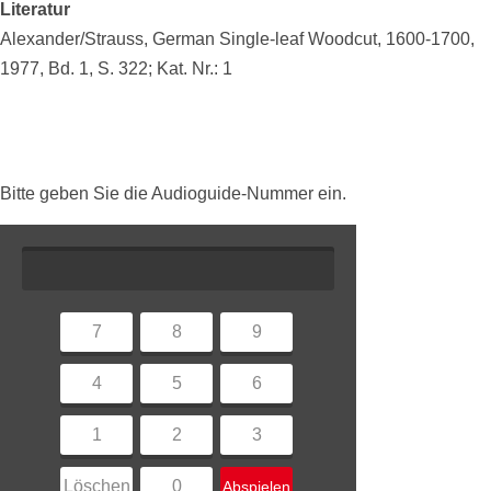
Literatur
Alexander/Strauss, German Single-leaf Woodcut, 1600-1700,
1977, Bd. 1, S. 322; Kat. Nr.: 1
Bitte geben Sie die Audioguide-Nummer ein.
7
8
9
4
5
6
1
2
3
Löschen
0
Abspielen