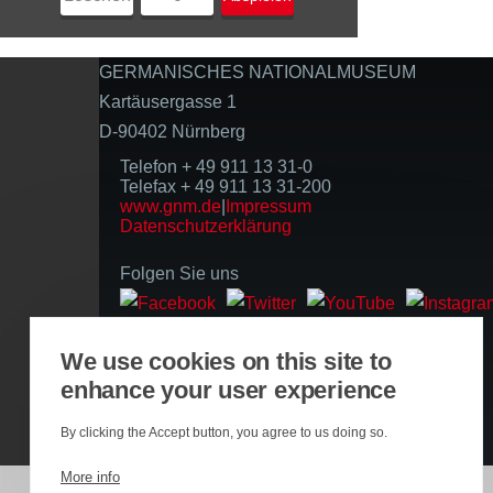
GERMANISCHES NATIONALMUSEUM
Kartäusergasse 1
D-90402 Nürnberg
Telefon + 49 911 13 31-0
Telefax + 49 911 13 31-200
www.gnm.de
|
Impressum
Datenschutzerklärung
Folgen Sie uns
Basierend auf der Infrastruktur
We use cookies on this site to
enhance your user experience
By clicking the Accept button, you agree to us doing so.
More info