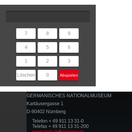
7
8
9
4
5
6
1
2
3
Löschen
0
Abspielen
GERMANISCHES NATIONALMUSEUM
Kartäusergasse 1
D-90402 Nürnberg
Telefon + 49 911 13 31-0
Telefax + 49 911 13 31-200
www.gnm.de
|
Impressum