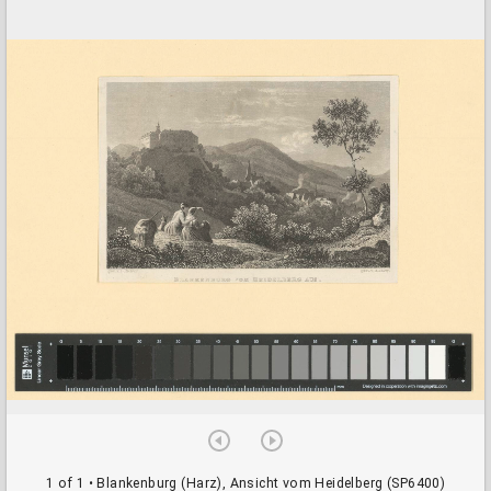
a
d
o
r
v
i
e
w
e
r
1 of 1
• Blankenburg (Harz), Ansicht vom Heidelberg (SP6400)