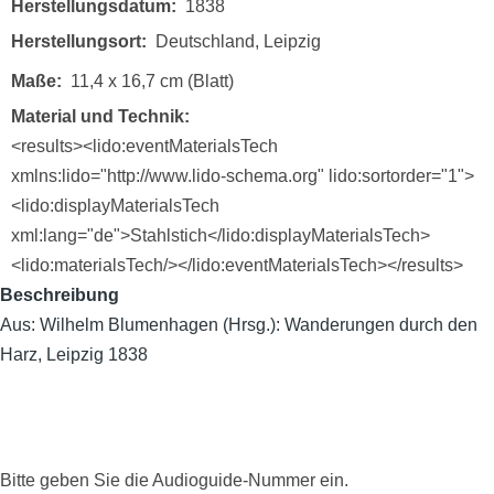
Herstellungsdatum
1838
Herstellungsort
Deutschland, Leipzig
Maße
11,4 x 16,7 cm (Blatt)
Material und Technik
<results><lido:eventMaterialsTech
xmlns:lido="http://www.lido-schema.org" lido:sortorder="1">
<lido:displayMaterialsTech
xml:lang="de">Stahlstich</lido:displayMaterialsTech>
<lido:materialsTech/></lido:eventMaterialsTech></results>
Beschreibung
Aus: Wilhelm Blumenhagen (Hrsg.): Wanderungen durch den
Harz, Leipzig 1838
Bitte geben Sie die Audioguide-Nummer ein.