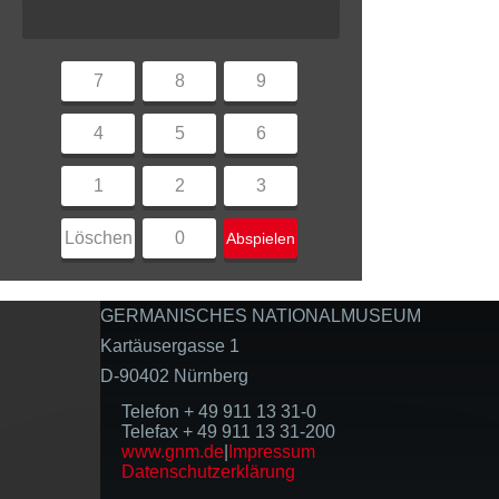
7
8
9
4
5
6
1
2
3
Löschen
0
Abspielen
GERMANISCHES NATIONALMUSEUM
Kartäusergasse 1
D-90402 Nürnberg
Telefon + 49 911 13 31-0
Telefax + 49 911 13 31-200
www.gnm.de
|
Impressum
Datenschutzerklärung