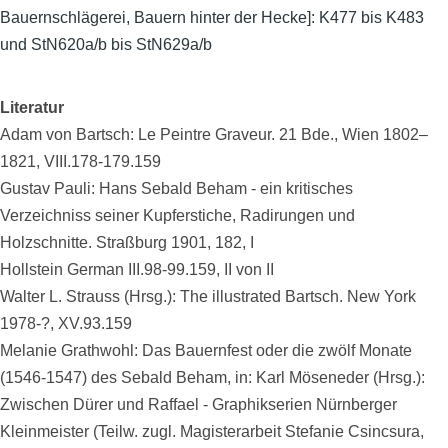
Bauernschlägerei, Bauern hinter der Hecke]: K477 bis K483
und StN620a/b bis StN629a/b
Literatur
Adam von Bartsch: Le Peintre Graveur. 21 Bde., Wien 1802–
1821, VIII.178-179.159
Gustav Pauli: Hans Sebald Beham - ein kritisches
Verzeichniss seiner Kupferstiche, Radirungen und
Holzschnitte. Straßburg 1901, 182, I
Hollstein German III.98-99.159, II von II
Walter L. Strauss (Hrsg.): The illustrated Bartsch. New York
1978-?, XV.93.159
Melanie Grathwohl: Das Bauernfest oder die zwölf Monate
(1546-1547) des Sebald Beham, in: Karl Möseneder (Hrsg.):
Zwischen Dürer und Raffael - Graphikserien Nürnberger
Kleinmeister (Teilw. zugl. Magisterarbeit Stefanie Csincsura,