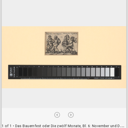
a
d
o
r
v
i
e
w
e
r
1 of 1
• Das Bauernfest oder Die zwölf Monate, Bl. 6: November und Dezember (StN625b)