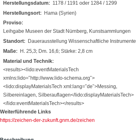
Herstellungsdatum
1178 / 1191 oder 1284 / 1299
Herstellungsort
Hama (Syrien)
Proviso
Leihgabe Museen der Stadt Nürnberg, Kunstsammlungen
Standort
Dauerausstellung Wissenschaftliche Instrumente
Maße
H. 25,3; Dm. 16,6; Stärke: 2,8 cm
Material und Technik
<results><lido:eventMaterialsTech
xmlns:lido="http://www.lido-schema.org">
<lido:displayMaterialsTech xml:lang="de">Messing,
Silbereinlagen, Silberauflagen</lido:displayMaterialsTech>
</lido:eventMaterialsTech></results>
Weiterführende Links
https://zeichen-der-zukunft.gnm.de/zeichen
Beschreibung