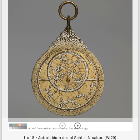
a
d
o
r
v
i
e
w
e
r
1 of 5
• Astrolabium des al-Sahl al-Nisaburi (WI20)