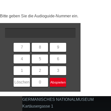
Bitte geben Sie die Audioguide-Nummer ein.
7
8
9
4
5
6
1
2
3
Löschen
0
Abspielen
GERMANISCHES NATIONALMUSEUM
Kartäusergasse 1