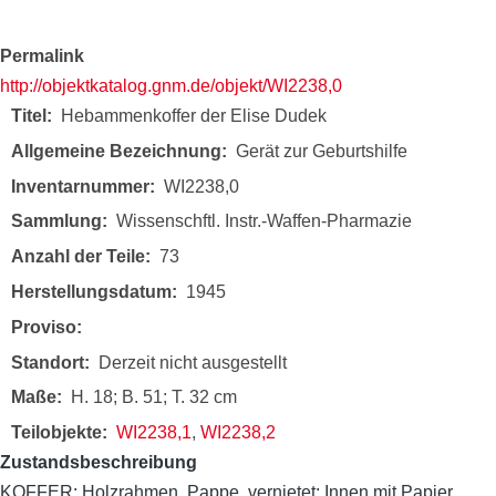
Permalink
http://objektkatalog.gnm.de/objekt/WI2238,0
Titel
Hebammenkoffer der Elise Dudek
Allgemeine Bezeichnung
Gerät zur Geburtshilfe
Inventarnummer
WI2238,0
Sammlung
Wissenschftl. Instr.-Waffen-Pharmazie
Anzahl der Teile
73
Herstellungsdatum
1945
Proviso
Standort
Derzeit nicht ausgestellt
Maße
H. 18; B. 51; T. 32 cm
Teilobjekte
WI2238,1
,
WI2238,2
Zustandsbeschreibung
KOFFER: Holzrahmen, Pappe, vernietet; Innen mit Papier