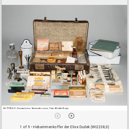
a
d
o
r
v
i
e
w
e
r
1 of 9
• Hebammenkoffer der Elise Dudek (WI2238,0)