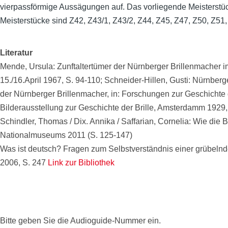
vierpassförmige Aussägungen auf. Das vorliegende Meisterstü
Meisterstücke sind Z42, Z43/1, Z43/2, Z44, Z45, Z47, Z50, Z51
Literatur
Mende, Ursula: Zunftaltertümer der Nürnberger Brillenmache
15./16.April 1967, S. 94-110; Schneider-Hillen, Gusti: Nürnberg
der Nürnberger Brillenmacher, in: Forschungen zur Geschichte de
Bilderausstellung zur Geschichte der Brille, Amsterdamm 1929,
Schindler, Thomas / Dix. Annika / Saffarian, Cornelia: Wie die
Nationalmuseums 2011 (S. 125-147)
Was ist deutsch? Fragen zum Selbstverständnis einer grübelnd
2006, S. 247
Link zur Bibliothek
Bitte geben Sie die Audioguide-Nummer ein.