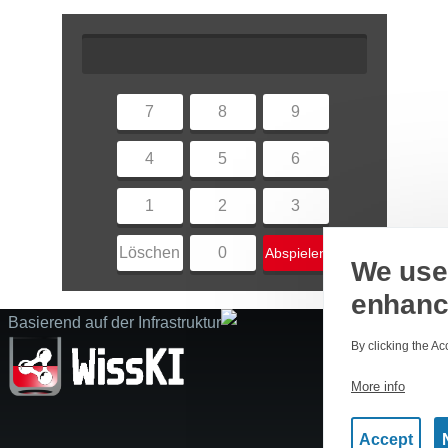
7
8
9
4
5
6
1
2
3
Löschen
0
Abspielen
We use 
enhanc
Basierend auf der Infrastruktur
By clicking the Ac
More info
Accept