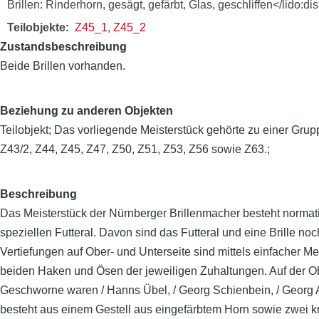
Brillen: Rinderhorn, gesägt, gefärbt, Glas, geschliffen</lido:
Teilobjekte
Z45_1
,
Z45_2
Zustandsbeschreibung
Beide Brillen vorhanden.
Beziehung zu anderen Objekten
Teilobjekt; Das vorliegende Meisterstück gehörte zu einer Gru
Z43/2, Z44, Z45, Z47, Z50, Z51, Z53, Z56 sowie Z63.;
Beschreibung
Das Meisterstück der Nürnberger Brillenmacher besteht normati
speziellen Futteral. Davon sind das Futteral und eine Brille noc
Vertiefungen auf Ober- und Unterseite sind mittels einfacher Me
beiden Haken und Ösen der jeweiligen Zuhaltungen. Auf der Obers
Geschworne waren / Hanns Übel, / Georg Schienbein, / Georg Am
besteht aus einem Gestell aus eingefärbtem Horn sowie zwei kre