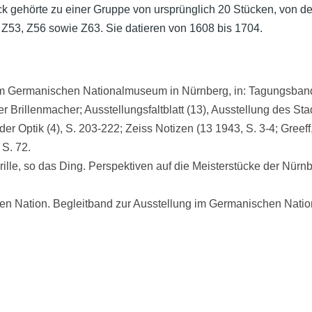
ck gehörte zu einer Gruppe von ursprünglich 20 Stücken, von 
, Z53, Z56 sowie Z63. Sie datieren von 1608 bis 1704.
r im Germanischen Nationalmuseum in Nürnberg, in: Tagungsba
er Brillenmacher; Ausstellungsfaltblatt (13), Ausstellung des S
r Optik (4), S. 203-222; Zeiss Notizen (13 1943, S. 3-4; Greeff
 S. 72.
 Brille, so das Ding. Perspektiven auf die Meisterstücke der Nü
en Nation. Begleitband zur Ausstellung im Germanischen Natio