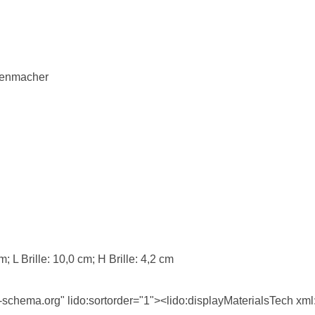
llenmacher
m; L Brille: 10,0 cm; H Brille: 4,2 cm
-schema.org" lido:sortorder="1"><lido:displayMaterialsTech xml: