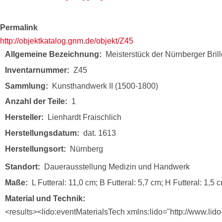
Permalink
http://objektkatalog.gnm.de/objekt/Z45
Allgemeine Bezeichnung
Meisterstück der Nürnberger Bri
Inventarnummer
Z45
Sammlung
Kunsthandwerk II (1500-1800)
Anzahl der Teile
1
Hersteller
Lienhardt Fraischlich
Herstellungsdatum
dat. 1613
Herstellungsort
Nürnberg
Standort
Dauerausstellung Medizin und Handwerk
Maße
L Futteral: 11,0 cm; B Futteral: 5,7 cm; H Futteral: 1,5 c
Material und Technik
<results><lido:eventMaterialsTech xmlns:lido="http://www.lido