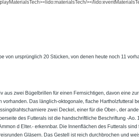
displayMaterialsTech><lido:materialsTech/></lido:eventMaterials
ppe von ursprünglich 20 Stücken, von denen heute noch 11 vorh
v aus zwei Bügelbrillen für einen Fernsichtigen, davon eine z
h vorhanden. Das länglich-oktogonale, flache Hartholzfutteral bes
ssingdrahtscharniere zwei Deckel, einer für die Ober-, der ander
eite des Futterals ist die handschriftliche Beschriftung -Ao. 1
mon d Elter.- erkennbar. Die Innenflächen des Futterals sind f
isrunden Gläsern. Das Gestell ist reich durchbrochen und weist