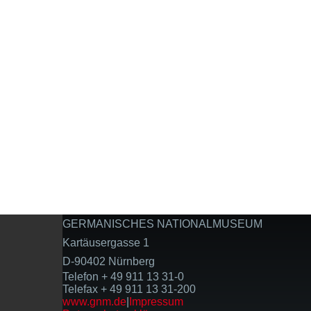
GERMANISCHES NATIONALMUSEUM
Kartäusergasse 1
D-90402 Nürnberg
Telefon + 49 911 13 31-0
Telefax + 49 911 13 31-200
www.gnm.de
|
Impressum