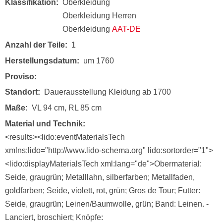
Klassifikation
Oberkleidung
Oberkleidung Herren
Oberkleidung
AAT-DE
Anzahl der Teile
1
Herstellungsdatum
um 1760
Proviso
Standort
Dauerausstellung Kleidung ab 1700
Maße
VL 94 cm, RL 85 cm
Material und Technik
<results><lido:eventMaterialsTech
xmlns:lido="http://www.lido-schema.org" lido:sortorder="1">
<lido:displayMaterialsTech xml:lang="de">Obermaterial:
Seide, graugrün; Metalllahn, silberfarben; Metallfaden,
goldfarben; Seide, violett, rot, grün; Gros de Tour; Futter:
Seide, graugrün; Leinen/Baumwolle, grün; Band: Leinen. -
Lanciert, broschiert; Knöpfe: