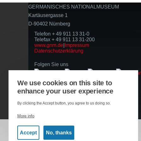
GERMANISCHES NATIONALMUSEUM
Kartäusergasse 1
D-90402 Nürnberg
Telefon + 49 911 13 31-0
Telefax + 49 911 13 31-200
www.gnm.de
|
Impressum
Datenschutzerklärung
Folgen Sie uns
We use cookies on this site to
Basierend auf der Infrastruktur
enhance your user experience
By clicking the Accept button, you agree to us doing so.
More info
Accept
No, thanks