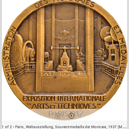
a
d
o
r
v
i
e
w
e
r
1 of 2
• Paris, Weltausstellung, Souvenirmedaille der Monnaie, 1937 (Med20474)