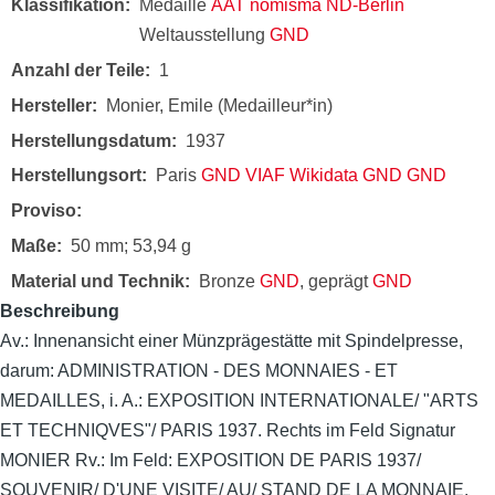
Klassifikation
Medaille
AAT
nomisma
ND-Berlin
Weltausstellung
GND
Anzahl der Teile
1
Hersteller
Monier, Emile (Medailleur*in)
Herstellungsdatum
1937
Herstellungsort
Paris
GND
VIAF
Wikidata
GND
GND
Proviso
Maße
50 mm; 53,94 g
Material und Technik
Bronze
GND
, geprägt
GND
Beschreibung
Av.: Innenansicht einer Münzprägestätte mit Spindelpresse,
darum: ADMINISTRATION - DES MONNAIES - ET
MEDAILLES, i. A.: EXPOSITION INTERNATIONALE/ "ARTS
ET TECHNIQVES"/ PARIS 1937. Rechts im Feld Signatur
MONIER Rv.: Im Feld: EXPOSITION DE PARIS 1937/
SOUVENIR/ D'UNE VISITE/ AU/ STAND DE LA MONNAIE.