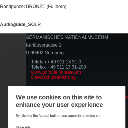
Randpunze: BRONZE (Füllhorn)
Audioguide_SOLR
GERMANISCHES NATIONALMUSEUM
Kartäusergasse 1
D-90402 Nürnberg
Telefon + 49 911 13 31-0
Telefax + 49 911 13 31-200
www.gnm.de
|
Impressum
Datenschutzerklärung
Folgen Sie uns
We use cookies on this site to
enhance your user experience
Basierend auf der Infrastruktur
By clicking the Accept button, you agree to us doing so.
More info