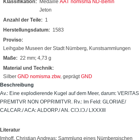
Klassifikation
Medaille
AAT
nomisma
ND-Berlin
Jeton
Anzahl der Teile
1
Herstellungsdatum
1583
Proviso
Leihgabe Museen der Stadt Nürnberg, Kunstsammlungen
Maße
22 mm; 4,73 g
Material und Technik
Silber
GND
nomisma
zbw
, geprägt
GND
Beschreibung
Av.: Eine explodierende Kugel auf dem Meer, darum: VERITAS
PREMITVR NON OPPRIMITVR. Rv.: Im Feld: GLORIAE/
CALCAR./ ACA: ALDORP./ AN. CIↃ.IↃ./ LXXXIII
Literatur
Imhoff, Christian Andreas: Sammlung eines Nürnbergischen