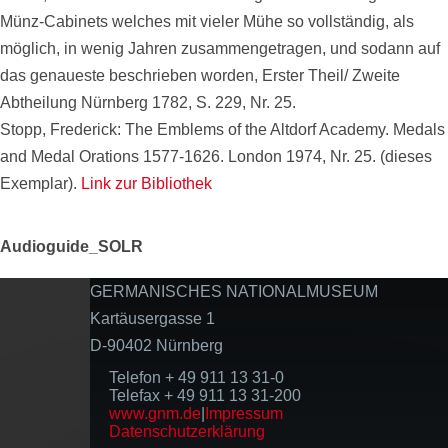
Münz-Cabinets welches mit vieler Mühe so vollständig, als
möglich, in wenig Jahren zusammengetragen, und sodann auf
das genaueste beschrieben worden, Erster Theil/ Zweite
Abtheilung Nürnberg 1782, S. 229, Nr. 25.
Stopp, Frederick: The Emblems of the Altdorf Academy. Medals
and Medal Orations 1577-1626. London 1974, Nr. 25. (dieses
Exemplar).
Link zur Bibliothek
Audioguide_SOLR
GERMANISCHES NATIONALMUSEUM
Kartäusergasse 1
D-90402 Nürnberg
Telefon + 49 911 13 31-0
Telefax + 49 911 13 31-200
www.gnm.de
|
Impressum
Datenschutzerklärung