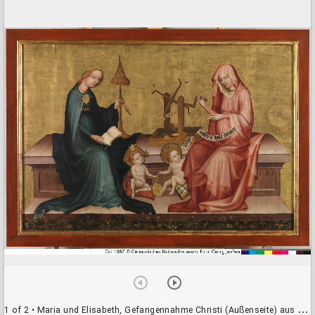
a
d
o
r
v
i
e
w
e
r
1 of 2
• Maria und Elisabeth, Gefangennahme Christi (Außenseite) aus der Frauenkirche, Nürnberg (Gm1087)