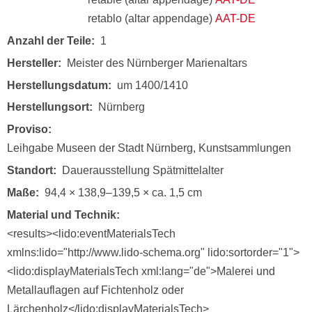
retablo (altar appendage)
AAT-DE
Anzahl der Teile
1
Hersteller
Meister des Nürnberger Marienaltars
Herstellungsdatum
um 1400/1410
Herstellungsort
Nürnberg
Proviso
Leihgabe Museen der Stadt Nürnberg, Kunstsammlungen
Standort
Dauerausstellung Spätmittelalter
Maße
94,4 × 138,9–139,5 × ca. 1,5 cm
Material und Technik
<results><lido:eventMaterialsTech
xmlns:lido="http://www.lido-schema.org" lido:sortorder="1">
<lido:displayMaterialsTech xml:lang="de">Malerei und
Metallauflagen auf Fichtenholz oder
Lärchenholz</lido:displayMaterialsTech>