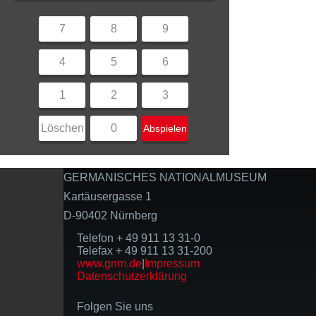
7
8
9
4
5
6
1
2
3
Löschen
0
Abspielen
GERMANISCHES NATIONALMUSEUM
Kartäusergasse 1
D-90402 Nürnberg
Telefon + 49 911 13 31-0
Telefax + 49 911 13 31-200
www.gnm.de
|
Impressum
Datenschutzerklärung
Folgen Sie uns