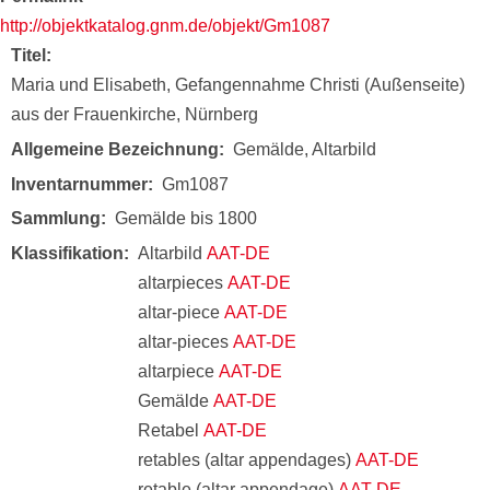
http://objektkatalog.gnm.de/objekt/Gm1087
Titel
Maria und Elisabeth, Gefangennahme Christi (Außenseite)
aus der Frauenkirche, Nürnberg
Allgemeine Bezeichnung
Gemälde, Altarbild
Inventarnummer
Gm1087
Sammlung
Gemälde bis 1800
Klassifikation
Altarbild
AAT-DE
altarpieces
AAT-DE
altar-piece
AAT-DE
altar-pieces
AAT-DE
altarpiece
AAT-DE
Gemälde
AAT-DE
Retabel
AAT-DE
retables (altar appendages)
AAT-DE
retable (altar appendage)
AAT-DE