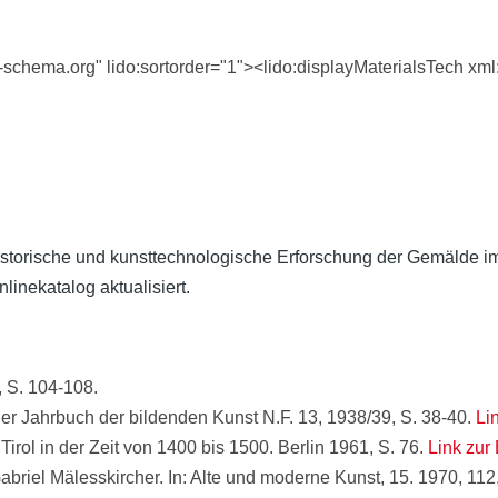
o-schema.org" lido:sortorder="1"><lido:displayMaterialsTech xm
historische und kunsttechnologische Erforschung der Gemälde
inekatalog aktualisiert.
, S. 104-108.
ner Jahrbuch der bildenden Kunst N.F. 13, 1938/39, S. 38-40.
Li
Tirol in der Zeit von 1400 bis 1500. Berlin 1961, S. 76.
Link zur 
riel Mälesskircher. In: Alte und moderne Kunst, 15. 1970, 112