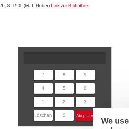
0, S. 150f. (M. T. Huber)
Link zur Bibliothek
7
8
9
4
5
6
1
2
3
Löschen
0
Abspielen
We use 