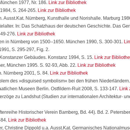
München 1977, Nr. 186.
Link zur Bibliothek
n 1984, S. 264-265.
Link zur Bibliothek
 Ausst.Kat. Nürnberg, Kunsthalle und Norishalle. Marburg 1986
elalter. In: Das Schatzhaus der deutschen Geschichte. Das Ge
 249-276.
Link zur Bibliothek
ilien in Nürnberg von 1500--1650. München 1990, S. 300-301.
Lin
991, S. 295-297, Fig. 2.
 Konstanzer Gebäudes. Konstanz 1994, S. 15.
Link zur Biblioth
her, München 1995. S. 92-93, Abb. 22.
Link zur Bibliothek
 Nürnberg 2001, S. 84.
Link zur Bibliothek
blem des »disguised symbolism« bei den frühen Niederländern.
tlichen Museen Berlin. Ostfildern-Ruit 2008, S. 133-147.
Link 
rzöge zu Landshut (Studien zur internationalen Architektur- und
tenreihe Historischer Verein Bamberg, Bd. 44). Bd. 2. Petersbe
-84.
Link zur Bibliothek
r, Christine Dippold u.a. Ausst.Kat. Germanisches Nationalmu