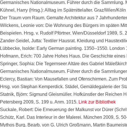
Germanisches Nationalmuseum. Führer durch die Sammlung. 
Kühnel, Harry (Hrsg.): Alltag im Spätmittelalter. Graz/Wien/Köl
Der Traum vom Raum. Gemalte Architektur aus 7 Jahrhunderten.
Wilckens, Leonie von: Die Wohnung des Bürgers im späten Mitt
Beispielen. Hrsg. v. Rudolf Pförtner. Wien/Düsseldorf 1989, S.
Zander-Seidel, Jutta: Textiler Hausrat. Kleidung und Haustext
Lübbecke, Isolde: Early German painting. 1350--1550. London 1
Hofmann, Erich: 700 Jahre Hohes Haus. Die Geschichte eines
Springer, Sophia: Die Tegernseer Altäre des Gabriel Mäleßkirc
Germanisches Nationalmuseum. Führer durch die Sammlungen.
Eclercy, Bastian: Von Mausefallen und Ofenschirmen. Zum Pro
Hrsg. von Stephan Kemperdick. Städel, Gemäldegalerie der Staa
Statnik, Björn: Sigmund Gleismüller. Hofkünstler der Reichen He
Petersberg 2009, S. 199 u. Anm. 1015.
Link zur Bibliothek
Suckale, Robert: Die Erneuerung der Malkunst vor Dürer (Schrif
Schütz, Karl. Das Interieur in der Malerei. München 2009, S. 50
Mythos Burg. Bearb. von G. Ulrich Großmann, Martin Baumeiste