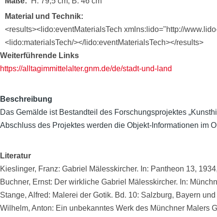
Maße
H. 79,5 cm; B. 46 cm
Material und Technik
<results><lido:eventMaterialsTech xmlns:lido="http://www.lid
<lido:materialsTech/></lido:eventMaterialsTech></results>
Weiterführende Links
https://alltagimmittelalter.gnm.de/de/stadt-und-land
Beschreibung
Das Gemälde ist Bestandteil des Forschungsprojektes „Kunst
Abschluss des Projektes werden die Objekt-Informationen im Onl
Literatur
Kieslinger, Franz: Gabriel Mälesskircher. In: Pantheon 13, 1934
Buchner, Ernst: Der wirkliche Gabriel Mälesskircher. In: Münch
Stange, Alfred: Malerei der Gotik. Bd. 10: Salzburg, Bayern und 
Wilhelm, Anton: Ein unbekanntes Werk des Münchner Malers Gab