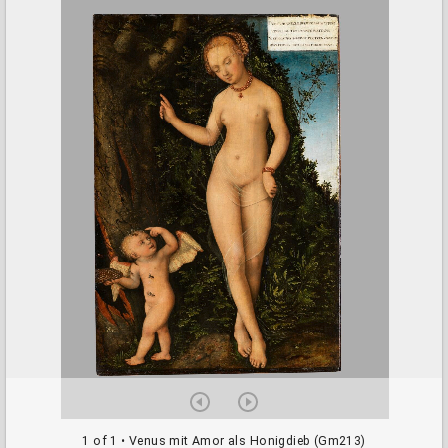
a
d
o
r
v
i
e
w
e
r
1 of 1
• Venus mit Amor als Honigdieb (Gm213)