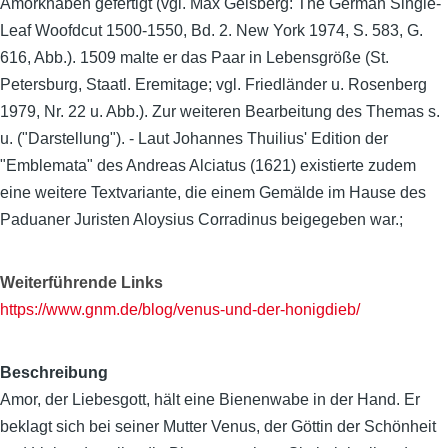
Amorknaben gefertigt (vgl. Max Geisberg: The German Single-
Leaf Woofdcut 1500-1550, Bd. 2. New York 1974, S. 583, G.
616, Abb.). 1509 malte er das Paar in Lebensgröße (St.
Petersburg, Staatl. Eremitage; vgl. Friedländer u. Rosenberg
1979, Nr. 22 u. Abb.). Zur weiteren Bearbeitung des Themas s.
u. ("Darstellung"). - Laut Johannes Thuilius' Edition der
"Emblemata" des Andreas Alciatus (1621) existierte zudem
eine weitere Textvariante, die einem Gemälde im Hause des
Paduaner Juristen Aloysius Corradinus beigegeben war.;
Weiterführende Links
https://www.gnm.de/blog/venus-und-der-honigdieb/
Beschreibung
Amor, der Liebesgott, hält eine Bienenwabe in der Hand. Er
beklagt sich bei seiner Mutter Venus, der Göttin der Schönheit