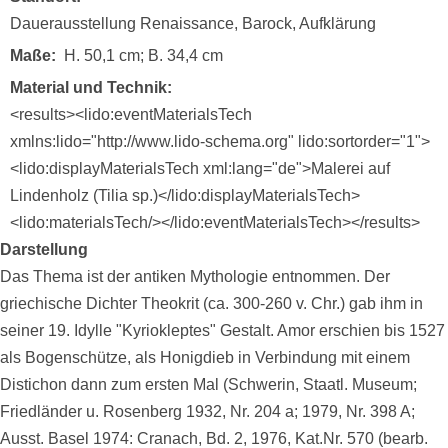
Dauerausstellung Renaissance, Barock, Aufklärung
Maße
H. 50,1 cm; B. 34,4 cm
Material und Technik
<results><lido:eventMaterialsTech
xmlns:lido="http://www.lido-schema.org" lido:sortorder="1">
<lido:displayMaterialsTech xml:lang="de">Malerei auf
Lindenholz (Tilia sp.)</lido:displayMaterialsTech>
<lido:materialsTech/></lido:eventMaterialsTech></results>
Darstellung
Das Thema ist der antiken Mythologie entnommen. Der
griechische Dichter Theokrit (ca. 300-260 v. Chr.) gab ihm in
seiner 19. Idylle "Kyriokleptes" Gestalt. Amor erschien bis 1527
als Bogenschütze, als Honigdieb in Verbindung mit einem
Distichon dann zum ersten Mal (Schwerin, Staatl. Museum;
Friedländer u. Rosenberg 1932, Nr. 204 a; 1979, Nr. 398 A;
Ausst. Basel 1974: Cranach, Bd. 2, 1976, Kat.Nr. 570 (bearb.