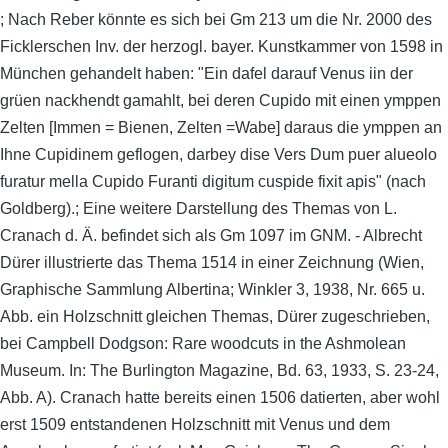
; Nach Reber könnte es sich bei Gm 213 um die Nr. 2000 des
Ficklerschen Inv. der herzogl. bayer. Kunstkammer von 1598 in
München gehandelt haben: "Ein dafel darauf Venus iin der
grüen nackhendt gamahlt, bei deren Cupido mit einen ymppen
Zelten [Immen = Bienen, Zelten =Wabe] daraus die ymppen an
Ihne Cupidinem geflogen, darbey dise Vers Dum puer alueolo
furatur mella Cupido Furanti digitum cuspide fixit apis" (nach
Goldberg).; Eine weitere Darstellung des Themas von L.
Cranach d. Ä. befindet sich als Gm 1097 im GNM. - Albrecht
Dürer illustrierte das Thema 1514 in einer Zeichnung (Wien,
Graphische Sammlung Albertina; Winkler 3, 1938, Nr. 665 u.
Abb. ein Holzschnitt gleichen Themas, Dürer zugeschrieben,
bei Campbell Dodgson: Rare woodcuts in the Ashmolean
Museum. In: The Burlington Magazine, Bd. 63, 1933, S. 23-24,
Abb. A). Cranach hatte bereits einen 1506 datierten, aber wohl
erst 1509 entstandenen Holzschnitt mit Venus und dem