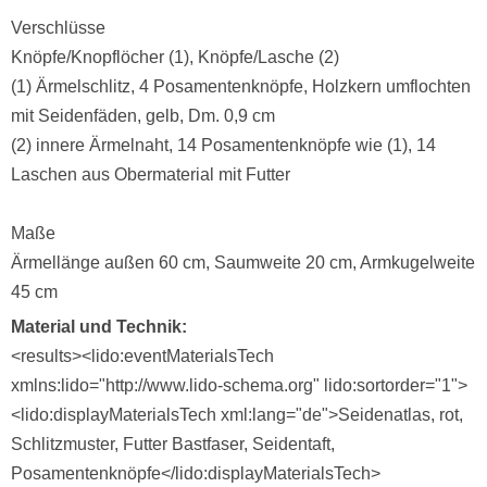
Verschlüsse
Knöpfe/Knopflöcher (1), Knöpfe/Lasche (2)
(1) Ärmelschlitz, 4 Posamentenknöpfe, Holzkern umflochten
mit Seidenfäden, gelb, Dm. 0,9 cm
(2) innere Ärmelnaht, 14 Posamentenknöpfe wie (1), 14
Laschen aus Obermaterial mit Futter
Maße
Ärmellänge außen 60 cm, Saumweite 20 cm, Armkugelweite
45 cm
Material und Technik
<results><lido:eventMaterialsTech
xmlns:lido="http://www.lido-schema.org" lido:sortorder="1">
<lido:displayMaterialsTech xml:lang="de">Seidenatlas, rot,
Schlitzmuster, Futter Bastfaser, Seidentaft,
Posamentenknöpfe</lido:displayMaterialsTech>