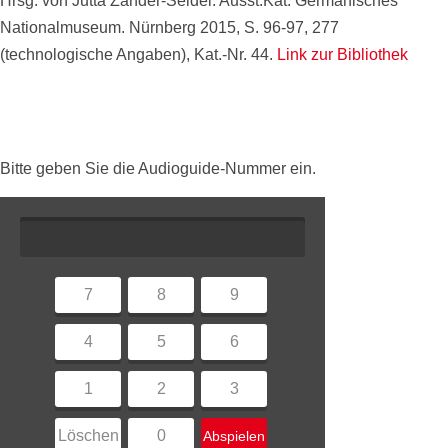
Hrsg. von Jutta Zander-Seidel. Ausst.Kat. Germanisches
Nationalmuseum. Nürnberg 2015, S. 96-97, 277
(technologische Angaben), Kat.-Nr. 44.
Link zur Bibliothek
Bitte geben Sie die Audioguide-Nummer ein.
7
8
9
4
5
6
1
2
3
Löschen
0
Abspielen