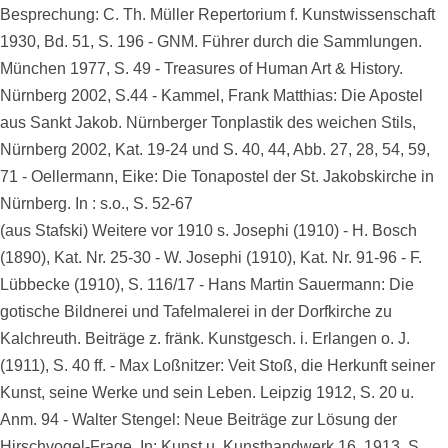
Besprechung: C. Th. Müller Repertorium f. Kunstwissenschaft
1930, Bd. 51, S. 196 - GNM. Führer durch die Sammlungen.
München 1977, S. 49 - Treasures of Human Art & History.
Nürnberg 2002, S.44 - Kammel, Frank Matthias: Die Apostel
aus Sankt Jakob. Nürnberger Tonplastik des weichen Stils,
Nürnberg 2002, Kat. 19-24 und S. 40, 44, Abb. 27, 28, 54, 59,
71 - Oellermann, Eike: Die Tonapostel der St. Jakobskirche in
Nürnberg. In : s.o., S. 52-67
(aus Stafski) Weitere vor 1910 s. Josephi (1910) - H. Bosch
(1890), Kat. Nr. 25-30 - W. Josephi (1910), Kat. Nr. 91-96 - F.
Lübbecke (1910), S. 116/17 - Hans Martin Sauermann: Die
gotische Bildnerei und Tafelmalerei in der Dorfkirche zu
Kalchreuth. Beiträge z. fränk. Kunstgesch. i. Erlangen o. J.
(1911), S. 40 ff. - Max Loßnitzer: Veit Stoß, die Herkunft seiner
Kunst, seine Werke und sein Leben. Leipzig 1912, S. 20 u.
Anm. 94 - Walter Stengel: Neue Beiträge zur Lösung der
Hirschvogel-Frage. In: Kunst u. Kunsthandwerk 16, 1913, S.