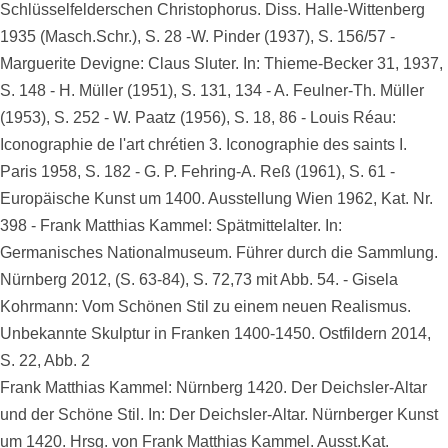
Schlüsselfelderschen Christophorus. Diss. Halle-Wittenberg
1935 (Masch.Schr.), S. 28 -W. Pinder (1937), S. 156/57 -
Marguerite Devigne: Claus Sluter. In: Thieme-Becker 31, 1937,
S. 148 - H. Müller (1951), S. 131, 134 - A. Feulner-Th. Müller
(1953), S. 252 - W. Paatz (1956), S. 18, 86 - Louis Réau:
Iconographie de l'art chrétien 3. Iconographie des saints I.
Paris 1958, S. 182 - G. P. Fehring-A. Reß (1961), S. 61 -
Europäische Kunst um 1400. Ausstellung Wien 1962, Kat. Nr.
398 - Frank Matthias Kammel: Spätmittelalter. In:
Germanisches Nationalmuseum. Führer durch die Sammlung.
Nürnberg 2012, (S. 63-84), S. 72,73 mit Abb. 54. - Gisela
Kohrmann: Vom Schönen Stil zu einem neuen Realismus.
Unbekannte Skulptur in Franken 1400-1450. Ostfildern 2014,
S. 22, Abb. 2
Frank Matthias Kammel: Nürnberg 1420. Der Deichsler-Altar
und der Schöne Stil. In: Der Deichsler-Altar. Nürnberger Kunst
um 1420. Hrsg. von Frank Matthias Kammel. Ausst.Kat.