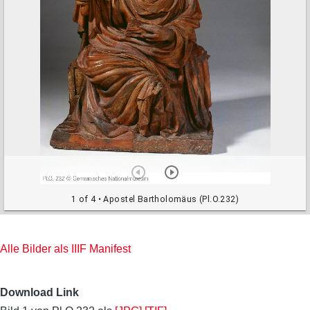
v
i
e
w
e
r
1 of 4
• Apostel Bartholomäus (Pl.O.232)
Alle Bilder als IIIF Manifest
Download Link