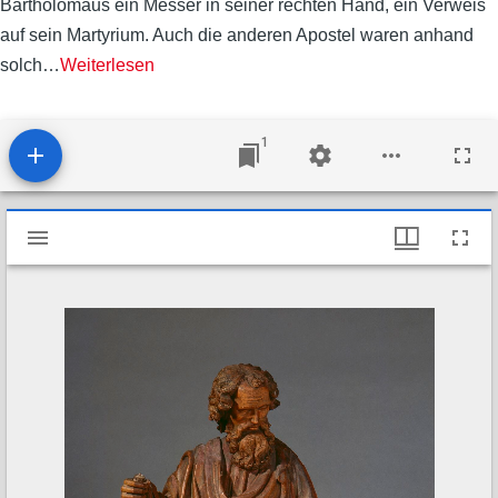
Bartholomäus ein Messer in seiner rechten Hand, ein Verweis
auf sein Martyrium. Auch die anderen Apostel waren anhand
solch
…
Weiterlesen
1
M
Apostel Bartholomäus (Pl.O.232)
i
r
a
d
o
r