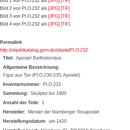
Bild 1 von Pl.O.232 als
[JPG]
[TIF]
Bild 2 von Pl.O.232 als
[JPG]
[TIF]
Bild 3 von Pl.O.232 als
[JPG]
[TIF]
Bild 4 von Pl.O.232 als
[JPG]
[TIF]
Permalink
http://objektkatalog.gnm.de/objekt/Pl.O.232
Titel
Apostel Bartholomäus
Allgemeine Bezeichnung
Figur aus Ton (Pl.O.230-235; Apostel)
Inventarnummer
Pl.O.232
Sammlung
Skulptur bis 1800
Anzahl der Teile
1
Hersteller
Meister der Nürnberger Tonapostel
Herstellungsdatum
um 1420