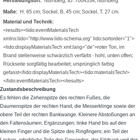
Herstellungsort
Nürnberg, ID: 7004334; Nürnberg
Maße
H. 65 cm; Sockel, B. 45 cm; Sockel, T. 27 cm.
Material und Technik
<results><lido:eventMaterialsTech
xmlns:lido="http://www.lido-schema.org" lido:sortorder="1">
<lido:displayMaterialsTech xml:lang="de">roter Ton, im
Brand stellenweise schwärzlich verfärbt - hohl, unten offen;
Rückseite sorgfältig bearbeitet; ursprünglich farbig
gefasst</lido:displayMaterialsTech><lido:materialsTech/>
</lido:eventMaterialsTech></results>
Zustandsbeschreibung
Es fehlen die Zehenspitze des rechten Fußes, die
Daumenspitze der rechten Hand, die Messerklinge sowie der
obere Teil der rechten Bankwange. Kleinere Abstoßungen an
den Faltensäumen. Ergänzungen: linke Hand bis auf den
kleinen Finger und die Spitze des Ringfingers; ein Teil der
Locken, erhebliche Teile des Gewandes, der Sitzbank und des