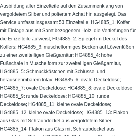
Ausbildung aller Einzelteile auf den Zusammenklang von
vergoldetem Silber und poliertem Achat hin ausgelegt. Das
Service umfasst insgesamt 53 Einzelteile: HG4885_1: Koffer
mit Einlage aus mit Samt bezogenem Holz, die Vertiefungen für
die Einzelteile aufweist; HG4885_2: Spiegel im Deckel des
Koffers; HG4885_3: muschelförmiges Becken auf Löwenfüßen
zu einer zweiteiligen Gießgarnitur; HG4885_4: hohe
Fußschale in Muschelform zur zweiteiligen Gießgarnitur,
HG4885_5: Schmuckkästchen mit Schlüssel und
herausnehmbarem Inlay; HG4885_6: ovale Deckeldose;
HG4885_7: ovale Deckeldose; HG4885_8: ovale Deckeldose;
HG4885_9: runde Deckeldose; HG4885_10: runde
Deckeldose; HG4885_11: kleine ovale Deckeldose;
HG4885_12: kleine ovale Deckeldose; HG4885_13: Flakon
aus Glas mit Schraubdeckel aus vergoldetem Silber;
HG4885_14: Flakon aus Glas mit Schraubdeckel aus