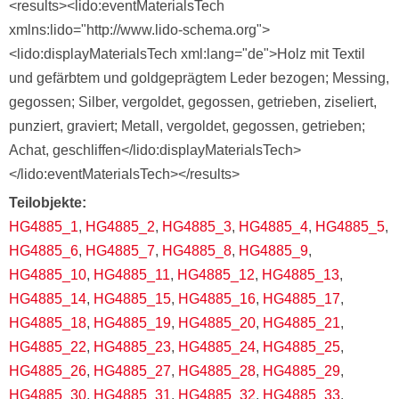
<results><lido:eventMaterialsTech
xmlns:lido="http://www.lido-schema.org">
<lido:displayMaterialsTech xml:lang="de">Holz mit Textil
und gefärbtem und goldgeprägtem Leder bezogen; Messing,
gegossen; Silber, vergoldet, gegossen, getrieben, ziseliert,
punziert, graviert; Metall, vergoldet, gegossen, getrieben;
Achat, geschliffen</lido:displayMaterialsTech>
</lido:eventMaterialsTech></results>
Teilobjekte
HG4885_1
,
HG4885_2
,
HG4885_3
,
HG4885_4
,
HG4885_5
,
HG4885_6
,
HG4885_7
,
HG4885_8
,
HG4885_9
,
HG4885_10
,
HG4885_11
,
HG4885_12
,
HG4885_13
,
HG4885_14
,
HG4885_15
,
HG4885_16
,
HG4885_17
,
HG4885_18
,
HG4885_19
,
HG4885_20
,
HG4885_21
,
HG4885_22
,
HG4885_23
,
HG4885_24
,
HG4885_25
,
HG4885_26
,
HG4885_27
,
HG4885_28
,
HG4885_29
,
HG4885_30
,
HG4885_31
,
HG4885_32
,
HG4885_33
,