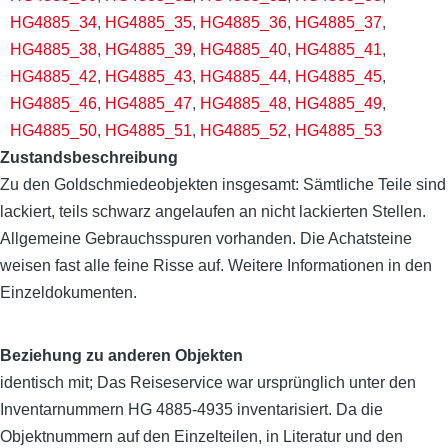
HG4885_34
,
HG4885_35
,
HG4885_36
,
HG4885_37
,
HG4885_38
,
HG4885_39
,
HG4885_40
,
HG4885_41
,
HG4885_42
,
HG4885_43
,
HG4885_44
,
HG4885_45
,
HG4885_46
,
HG4885_47
,
HG4885_48
,
HG4885_49
,
HG4885_50
,
HG4885_51
,
HG4885_52
,
HG4885_53
Zustandsbeschreibung
Zu den Goldschmiedeobjekten insgesamt: Sämtliche Teile sind
lackiert, teils schwarz angelaufen an nicht lackierten Stellen.
Allgemeine Gebrauchsspuren vorhanden. Die Achatsteine
weisen fast alle feine Risse auf. Weitere Informationen in den
Einzeldokumenten.
Beziehung zu anderen Objekten
identisch mit; Das Reiseservice war ursprünglich unter den
Inventarnummern HG 4885-4935 inventarisiert. Da die
Objektnummern auf den Einzelteilen, in Literatur und den