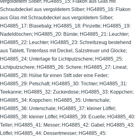
vergoldetem Silber; HG4885_15: Flakon aus Glas mit
Schraubdeckel aus vergoldetem Silber; HG4885_16: Flakon
aus Glas mit Schraubdeckel aus vergoldetem Silber;
HG4885_17: Blasebalg; HG4885_18: Pinzette; HG4885_19:
Nadeldöschen; HG4885_20: Bürste; HG4885_21: Leuchter;
HG4885_22: Leuchter; HG4885_23: Schreibzeug bestehend
aus Tablett, Tintenfass mit Deckel, Salzstreuer und Glocke;
HG4885_24: Unterlage für Lichtputzschere; HG4885_25:
Lichtputzschere; HG4885_26: Schere; HG4885_27: Lineal;
HG4885_28: Hülse für einen Stift oder eine Feder;
HG4885_29: Petschaft; HG4885_30: Trichter; HG4885_31:
Teekanne; HG4885_32: Zuckerdose; HG4885_33: Koppchen;
HG4885_34: Koppchen; HG4885_35: Unterschale;
HG4885_36: Unterschale; HG4885_37: kleiner Löffel;
HG4885_38: kleiner Löffel; HG4885_39: Ecuelle; HG4885_40:
Teller; HG4885_41: Messer; HG4885_42: Gabel; HG4885_43:
Löffel; HG4885_44: Dessertmesser; HG4885_45: