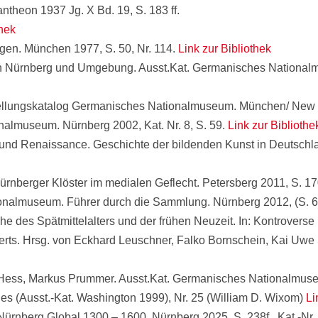
antheon 1937 Jg. X Bd. 19, S. 183 ff.
thek
en. München 1977, S. 50, Nr. 114.
Link zur Bibliothek
 in Nürnberg und Umgebung. Ausst.Kat. Germanisches Nationalm
llungskatalog Germanisches Nationalmuseum. München/ New Yor
almuseum. Nürnberg 2002, Kat. Nr. 8, S. 59.
Link zur Bibliothe
 und Renaissance. Geschichte der bildenden Kunst in Deutschla
nberger Klöster im medialen Geflecht. Petersberg 2011, S. 17
ionalmuseum. Führer durch die Sammlung. Nürnberg 2012, (S. 6
phe des Spätmittelalters und der frühen Neuzeit. In: Kontrover
nderts. Hrsg. von Eckhard Leuschner, Falko Bornschein, Kai Uwe
l Hess, Markus Prummer. Ausst.Kat. Germanisches Nationalmuse
es (Ausst.-Kat. Washington 1999), Nr. 25 (William D. Wixom)
Li
Nürnberg Global 1300 – 1600. Nürnberg 2025, S. 238f., Kat.-Nr