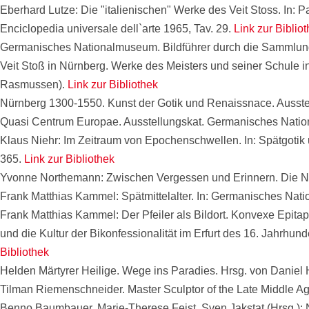
Eberhard Lutze: Die "italienischen" Werke des Veit Stoss. In: P
Enciclopedia universale dell`arte 1965, Tav. 29.
Link zur Biblio
Germanisches Nationalmuseum. Bildführer durch die Sammlung
Veit Stoß in Nürnberg. Werke des Meisters und seiner Schule
Rasmussen).
Link zur Bibliothek
Nürnberg 1300-1550. Kunst der Gotik und Renaissnace. Ausste
Quasi Centrum Europae. Ausstellungskat. Germanisches Nation
Klaus Niehr: Im Zeitraum von Epochenschwellen. In: Spätgotik
365.
Link zur Bibliothek
Yvonne Northemann: Zwischen Vergessen und Erinnern. Die Nür
Frank Matthias Kammel: Spätmittelalter. In: Germanisches Nat
Frank Matthias Kammel: Der Pfeiler als Bildort. Konvexe Epita
und die Kultur der Bikonfessionalität im Erfurt des 16. Jahrhu
Bibliothek
Helden Märtyrer Heilige. Wege ins Paradies. Hrsg. von Danie
Tilman Riemenschneider. Master Sculptor of the Late Middle Ag
Benno Baumbauer, Marie-Therese Feist, Sven Jakstat (Hrsg.): 