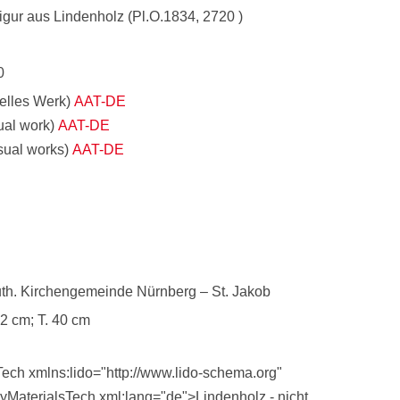
igur aus Lindenholz (Pl.O.1834, 2720 )
0
uelles Werk)
AAT-DE
sual work)
AAT-DE
isual works)
AAT-DE
th. Kirchengemeinde Nürnberg – St. Jakob
2 cm; T. 40 cm
Tech xmlns:lido="http://www.lido-schema.org"
layMaterialsTech xml:lang="de">Lindenholz - nicht