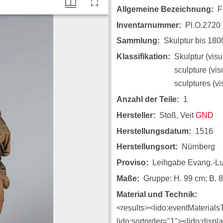
Allgemeine Bezeichnung
F
Inventarnummer
Pl.O.2720
Sammlung
Skulptur bis 180
Klassifikation
Skulptur (vis
sculpture (vi
sculptures (v
Anzahl der Teile
1
Hersteller
Stoß, Veit
GND
Herstellungsdatum
1516
Herstellungsort
Nürnberg
Proviso
Leihgabe Evang.-Lu
Maße
Gruppe: H. 99 cm; B. 8
Material und Technik
<results><lido:eventMaterials
lido:sortorder="1"><lido:disp