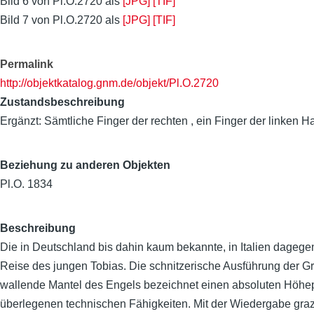
Bild 6 von Pl.O.2720 als
[JPG]
[TIF]
Bild 7 von Pl.O.2720 als
[JPG]
[TIF]
Permalink
http://objektkatalog.gnm.de/objekt/Pl.O.2720
Zustandsbeschreibung
Ergänzt: Sämtliche Finger der rechten , ein Finger der linke
Beziehung zu anderen Objekten
Pl.O. 1834
Beschreibung
Die in Deutschland bis dahin kaum bekannte, in Italien dagegen
Reise des jungen Tobias. Die schnitzerische Ausführung der G
wallende Mantel des Engels bezeichnet einen absoluten Höhepu
überlegenen technischen Fähigkeiten. Mit der Wiedergabe grazi