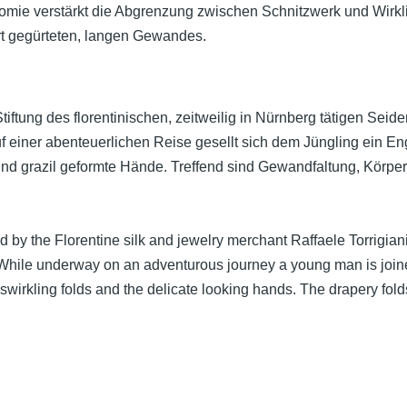
omie verstärkt die Abgrenzung zwischen Schnitzwerk und Wirklic
Art gegürteten, langen Gewandes.
iftung des florentinischen, zeitweilig in Nürnberg tätigen Seid
 einer abenteuerlichen Reise gesellt sich dem Jüngling ein Eng
 und grazil geformte Hände. Treffend sind Gewandfaltung, Körpe
d by the Florentine silk and jewelry merchant Raffaele Torrigi
 While underway on an adventurous journey a young man is joine
wirkling folds and the delicate looking hands. The drapery folds