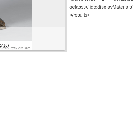
gefasst</lido:displayMaterial
</results>
2720)