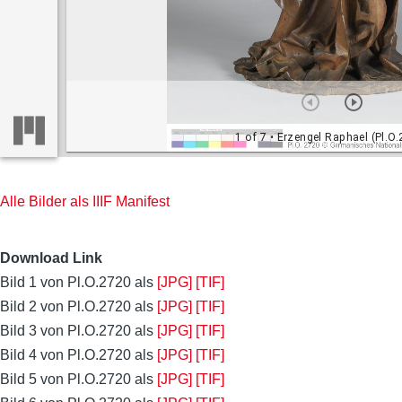
1 of 7
• Erzengel Raphael (Pl.O.
Alle Bilder als IIIF Manifest
Download Link
Bild 1 von Pl.O.2720 als
[JPG]
[TIF]
Bild 2 von Pl.O.2720 als
[JPG]
[TIF]
Bild 3 von Pl.O.2720 als
[JPG]
[TIF]
Bild 4 von Pl.O.2720 als
[JPG]
[TIF]
Bild 5 von Pl.O.2720 als
[JPG]
[TIF]