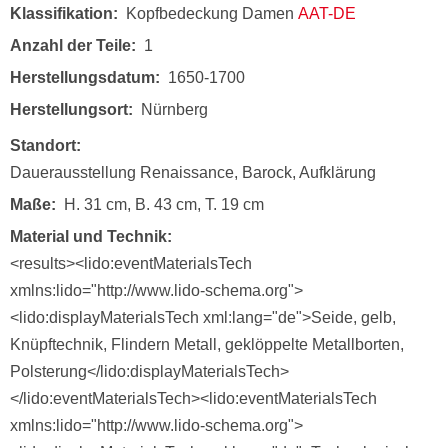
Klassifikation
Kopfbedeckung Damen
AAT-DE
Anzahl der Teile
1
Herstellungsdatum
1650-1700
Herstellungsort
Nürnberg
Standort
Dauerausstellung Renaissance, Barock, Aufklärung
Maße
H. 31 cm, B. 43 cm, T. 19 cm
Material und Technik
<results><lido:eventMaterialsTech
xmlns:lido="http://www.lido-schema.org">
<lido:displayMaterialsTech xml:lang="de">Seide, gelb,
Knüpftechnik, Flindern Metall, geklöppelte Metallborten,
Polsterung</lido:displayMaterialsTech>
</lido:eventMaterialsTech><lido:eventMaterialsTech
xmlns:lido="http://www.lido-schema.org">