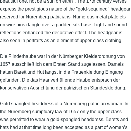
beautiful one, not be a sun on earth". The 17th century verses
express the prestigious nature of the "gold-sequined" headgear
reserved for Nuremberg patricians. Numerous metal platelets
on wire pins dangle over a padded silk base. Light and sound
reflections enhanced the decorative effect. The headgear is
also seen in portraits as an element of upper-class clothing.
Die Flinderhaube war in der Nürnberger Kleiderordnung von
1657 ausschließlich dem Ersten Stand zugelassen. Damals
hatten Barett und Hut längst in die Frauenkleidung Eingang
gefunden. Die das Haar verhüllende Haube entsprach der
konservativen Ausrichtung der patrizischen Standeskleidung.
Gold spangled headdress of a Nuremberg patrician woman. In
the Nuremberg sumptuary law of 1657 only the upper class
was permitted to wear a gold-spangled headdress. Berets and
hats had at that time long been accepted as a part of women’s