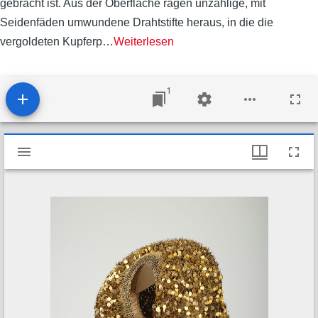
gebracht ist. Aus der Oberfläche ragen unzählige, mit
Seidenfäden umwundene Drahtstifte heraus, in die die
vergoldeten Kupferp
…
Weiterlesen
1
M
Goldhaube einer Nürnberger Patrizierin (Flinderhaube) (T35)
i
r
a
d
o
r