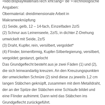
<lido:displayMaterialsTech xml:lang="de">Technologische
Angaben:
Obermaterial: dreidimensionale Arbeit in
Makrameeknüpfung
(1) Seide, gelb, 12 – 14-fach, Einzelfaden 2z/S
(2) Schnur aus Leinenseele, 2z/S, in dichter Z-Drehung
umwickelt mit Seide, 2z/S
(3) Draht, Kupfer, rein, versilbert, vergoldet*
(4) Flinder, birnenförmig, Kupfer-Silberlegierung, versilbert,
vergoldet; gestanzt, gelocht
Das Grundgeflecht besteht aus je zwei Fäden (1) und (2),
die sich leinwandartig kreuzen. An den Kreuzungspunkten
der umwickelten Schnüre (2) sind diese zu jeweils 1,2 cm
langen Stäbchen geknüpft, zusammen mit dem Metalldraht,
der an der Spitze der Stäbchen eine Schlaufe bildet und
eine Flinder aufnimmt. Dann wird das Stäbchen ins
Grundgeflecht zurückgeführt.