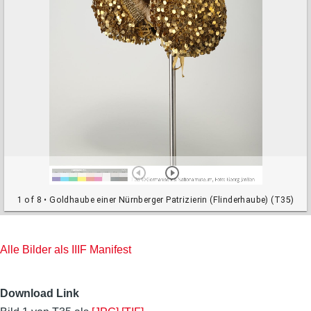
v
i
e
w
e
r
1 of 8
• Goldhaube einer Nürnberger Patrizierin (Flinderhaube) (T35)
Alle Bilder als IIIF Manifest
Download Link